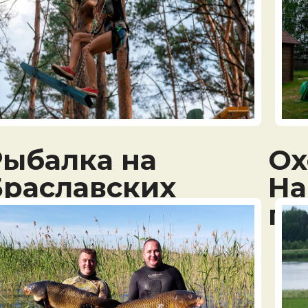
Рыбалка на
Ох
Браславских
На
озерах
па