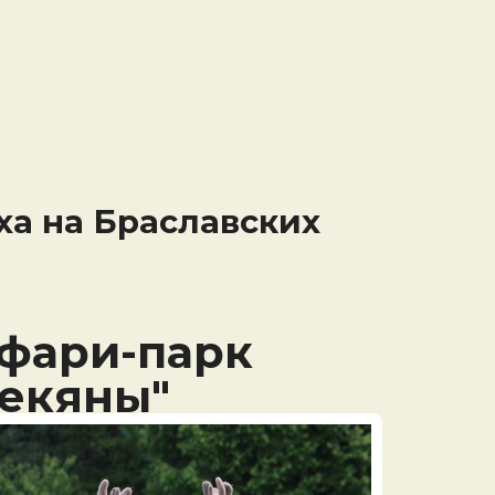
ха на Браславских
фари-парк
екяны"