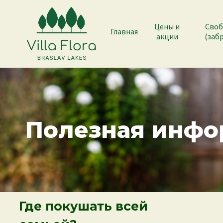
Цены и
Своб
Главная
акции
(заб
Полезная инфо
Где покушать всей
Г