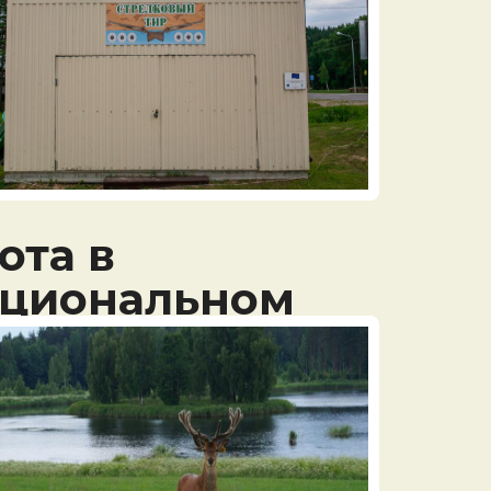
ота в
циональном
рке