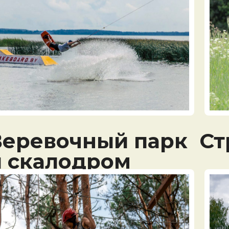
Веревочный парк
Ст
и скалодром