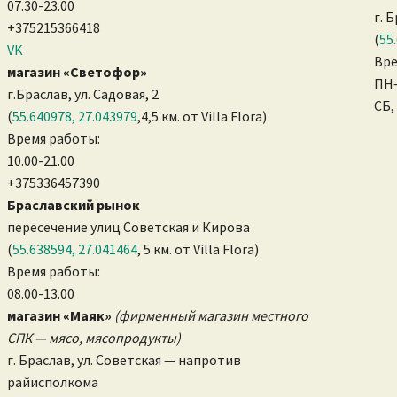
07.30-23.00
г. 
+375215366418
(
55
VK
Вре
магазин «Светофор»
ПН–
г.Браслав, ул. Садовая, 2
СБ,
(
55.640978, 27.043979
,4,5 км. от Villa Flora)
Время работы:
10.00-21.00
+375336457390
Браславский рынок
пересечение улиц Советская и Кирова
(
55.638594, 27.041464
, 5 км. от Villa Flora)
Время работы:
08.00-13.00
магазин «Маяк»
(фирменный магазин местного
СПК — мясо, мясопродукты)
г. Браслав, ул. Советская — напротив
райисполкома