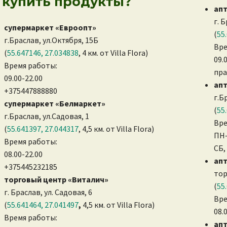
упить продукты?
апт
г. 
супермаркет «Евроопт»
(
55
г.Браслав, ул.Октября, 15Б
Вре
(
55.647146, 27.034838
, 4 км. от Villa Flora)
09.
Время работы:
пра
09.00-22.00
апт
+375447888880
г.Б
супермаркет «Белмаркет»
(
55
г.Браслав, ул.Садовая, 1
Вре
(
55.641397, 27.044317
, 4,5 км. от Villa Flora)
ПН–
Время работы:
СБ,
08.00-22.00
апт
+375445232185
тор
торговый центр «Виталич»
(
55
г. Браслав, ул. Садовая, 6
Вре
(
55.641464, 27.041497
,
4,5 км. от Villa Flora)
08.
Время работы:
ап