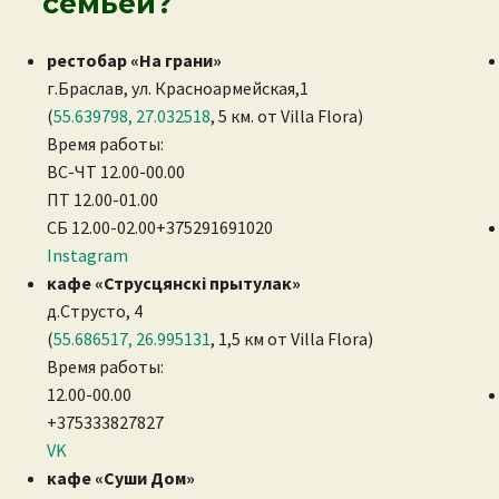
семьей?
к
рестобар «На грани»
г.Браслав, ул. Красноармейская,1
(
55.639798, 27.032518
, 5 км. от Villa Flora)
Время работы:
ВС-ЧТ 12.00-00.00
ПТ 12.00-01.00
СБ 12.00-02.00+375291691020
Instagram
кафе «Струсцянскi прытулак»
д.Струсто, 4
(
55.686517, 26.995131
, 1,5 км от Villa Flora)
Время работы:
12.00-00.00
+375333827827
VK
кафе «Суши Дом»