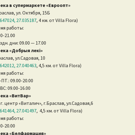
ека в супермаркете «Евроопт»
Браслав, ул. Октября, 15Б
.647024, 27.035187
, 4 км. от Villa Flora)
мя работы:
00-21.00
здн. дни: 09.00 — 17.00
ека «Добрыя лекi»
раслав, ул.Садовая, 10
.642012, 27.040463
, 4,5 км. от Villa Flora)
мя работы:
ПТ.: 09.00-20.00
 ВС: 09.00-16.00
ека «ВитВар»
г. центр «Виталич», г.Браслав, ул.Садовая,6
.641464, 27.041497
, 4,5 км. от Villa Flora)
мя работы:
00-20.00
тека «Белфармация»