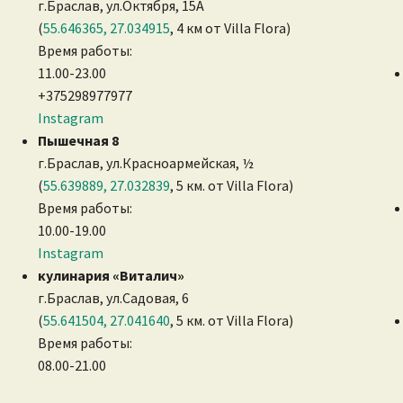
г.Браслав, ул.Октября, 15А
(
55.646365, 27.034915
, 4 км от Villa Flora)
Время работы:
11.00-23.00
+375298977977
Instagram
Пышечная 8
г.Браслав, ул.Красноармейская, ½
(
55.639889, 27.032839
, 5 км. от Villa Flora)
Время работы:
10.00-19.00
Instagram
кулинария «Виталич»
г.Браслав, ул.Садовая, 6
(
55.641504, 27.041640
, 5 км. от Villa Flora)
Время работы:
08.00-21.00